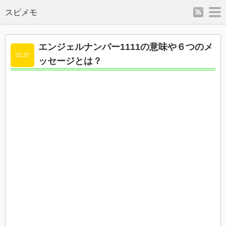
rss
m
スピメモ
エンジェルナンバー1111の意味や６つのメ
02.27
ッセージとは？