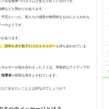
ュアルな世界
への入り口と捉えられているのです。
信仰
などと関わりがあります。
、予言といった、私たちの感覚や物理的なものにとらわれな
ギーのようです。
りがあります。
ス、調和を表す数字の２のエネルギー
も持ち合わせていま
エネルギーが組み合わさった１１は、革新的なアイディアや
、
指導者
の役割も表すとされています。
なたに伝えたいこととは何なのでしょうか？
の６つのメッセージとは？