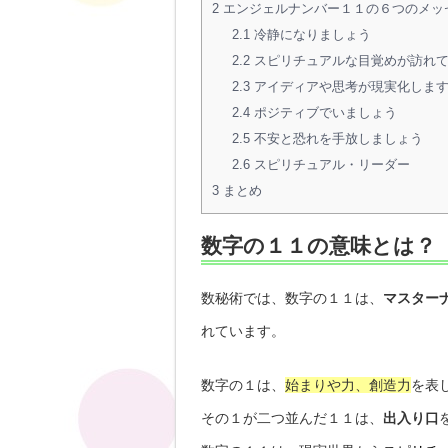
2
エンジェルナンバー１１の６つのメッ
2.1
冷静になりましょう
2.2
スピリチュアルな目覚めが訪れ
2.3
アイディアや思考が現実化しま
2.4
ポジティブでいましょう
2.5
不安と恐れを手放しましょう
2.6
スピリチュアル・リーダー
3
まとめ
数字の１１の意味とは？
数秘術では、数字の１１は、
マスター
れています。
数字の１は、
始まりや力、創造力
を表
その１が二つ並んだ１１は、
出入り口