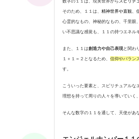
数字の１１は、現実世界から
スピリチ
そのため、１１は、
精神世界や直観、
心霊的なもの、神秘的なもの、千里眼
い不思議な感覚も、１１の持つエネル
また、１１は
創造力や自己表現
と関わ
１＋１＝２となるため、
信仰やバラン
す。
こういった要素と、スピリチュアルな
理想を持って周りの人々を導いていく
そんな数字の１１を通して、天使があ
エンジェルナンバー１１