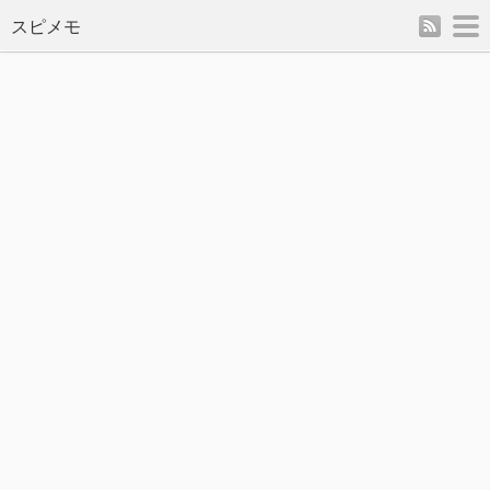
rss
m
スピメモ